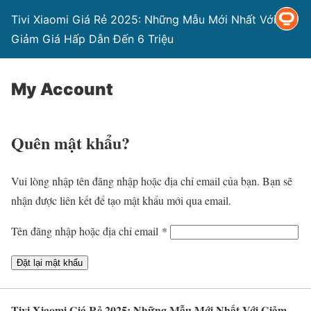
Tivi Xiaomi Giá Rẻ 2025: Những Mẫu Mới Nhất Với
Giảm Giá Hấp Dẫn Đến 6 Triệu
My Account
Quên mật khẩu?
Vui lòng nhập tên đăng nhập hoặc địa chỉ email của bạn. Bạn sẽ
nhận được liên kết để tạo mật khẩu mới qua email.
Y
Tên đăng nhập hoặc địa chỉ email
*
ê
Đặt lại mật khẩu
u
c
ầ
Tivi Xiaomi Giá Rẻ 2025: Những Mẫu Mới Nhất Với Giảm