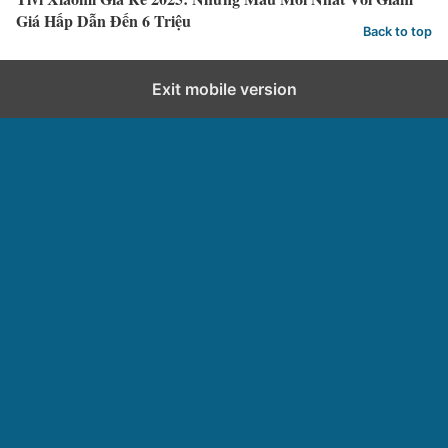
Giá Hấp Dẫn Đến 6 Triệu
u
Back to top
Exit mobile version