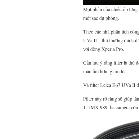
Một phần của chiếc ốp lưng đ
một sạc dự phòng.
Theo các nhà phân tích công
UVa II – thứ thường được d
với dòng Xperia Pro.
Cần lưu ý rằng filter là th
màu ấm hơn, giảm lóa…
Và filter Leica E67 UVa II đ
Filter này rõ ràng sẽ giúp 
1″ IMX 989, ba camera còn 