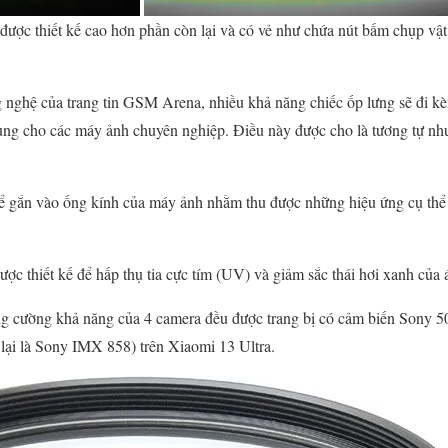
ược thiết kế cao hơn phần còn lại và có vẻ như chứa nút bấm chụp vật 
 nghệ của trang tin GSM Arena, nhiều khả năng chiếc ốp lưng sẽ đi kèm
ùng cho các máy ảnh chuyên nghiệp. Điều này được cho là tương tự nh
ứ để gắn vào ống kính của máy ảnh nhằm thu được những hiệu ứng cụ thể 
ược thiết kế để hấp thụ tia cực tím (UV) và giảm sắc thái hơi xanh của
tăng cường khả năng của 4 camera đều được trang bị có cảm biến Sony 5
lại là Sony IMX 858) trên Xiaomi 13 Ultra.