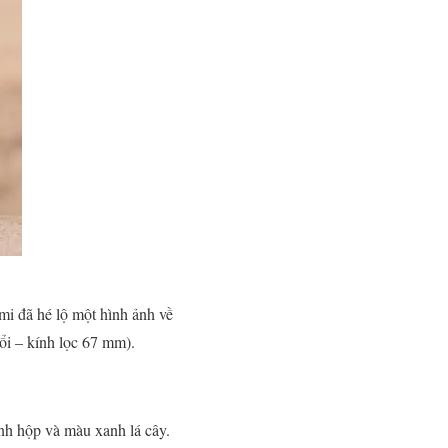
i đã hé lộ một hình ảnh về
đổi – kính lọc 67 mm).
ình hộp và màu xanh lá cây.