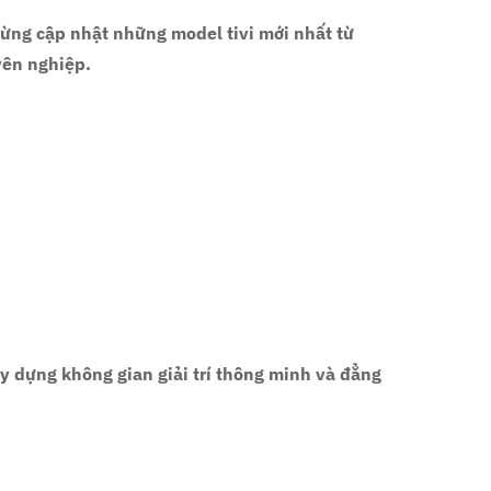
gừng cập nhật những model tivi mới nhất từ
yên nghiệp
.
xây dựng
không gian giải trí thông minh và đẳng