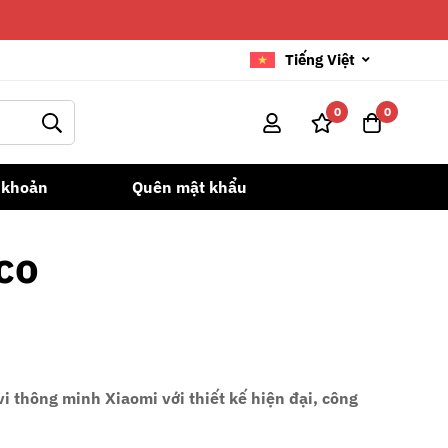
Tiếng Việt
0
0
 khoản
Quên mật khẩu
co
ivi thông minh Xiaomi
với thiết kế hiện đại, công