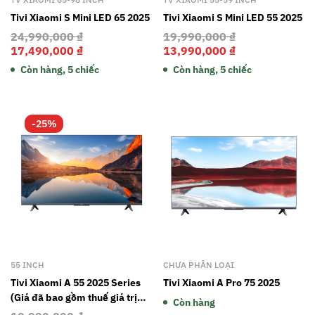
Tivi Xiaomi S Mini LED 65 2025
Tivi Xiaomi S Mini LED 55 2025
24,990,000
₫
19,990,000
₫
17,490,000
₫
13,990,000
₫
Còn hàng, 5 chiếc
Còn hàng, 5 chiếc
-25%
55 INCH
CHƯA PHÂN LOẠI
Tivi Xiaomi A 55 2025 Series
Tivi Xiaomi A Pro 75 2025
(Giá đã bao gồm thuế giá trị
Còn hàng
gia tăng và gói dịch vụ 2 năm