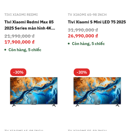
TIVI XIAOMI REDMI
TV XIAOMI 65-98 INCH
Tivi Xiaomi Redmi Max 85
Tivi Xiaomi S Mini LED 75 2025
2025 Series màn hình 4K
31,990,000
₫
120Hz 3GB RAM và 64GB Wi-Fi
26,990,000
₫
21,990,000
₫
6 Bluetooth 5.2
17,900,000
₫
Còn hàng, 5 chiếc
Còn hàng, 5 chiếc
-30%
-30%
TV XIAOMI 65-98 INCH
TV XIAOMI 55-59 INCH