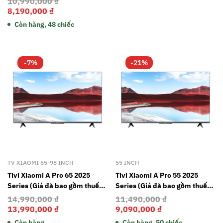
10,990,000
₫
bảo hành)
8,190,000
₫
Còn hàng, 48 chiếc
-7%
-21%
TV XIAOMI 65-98 INCH
55 INCH
Tivi Xiaomi A Pro 65 2025
Tivi Xiaomi A Pro 55 2025
Series (Giá đã bao gồm thuế
Series (Giá đã bao gồm thuế
giá trị gia tăng và gói dịch vụ 2
giá trị gia tăng và gói dịch vụ 2
14,990,000
₫
11,490,000
₫
năm bảo hành)
năm bảo hành)
13,990,000
₫
9,090,000
₫
Còn hàng
Còn hàng, 50 chiếc