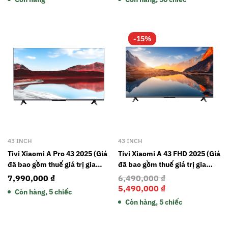
-15%
43 INCH
43 INCH
Tivi Xiaomi A Pro 43 2025 (Giá
Tivi Xiaomi A 43 FHD 2025 (Giá
đã bao gồm thuế giá trị gia
đã bao gồm thuế giá trị gia
tăng và gói dịch vụ 2 năm bảo
tăng và gói dịch vụ 2 năm bảo
7,990,000
₫
6,490,000
₫
hành)
hành)
5,490,000
₫
Còn hàng, 5 chiếc
Còn hàng, 5 chiếc