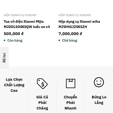
HỘP DỤNG CỤ XIAOMI
HỘP DỤNG CỤ XIAOMI
Tua vít điện Xiaomi Mijia
Hộp dụng cụ Xiaomi wiha
MJDDLSD003QW tuốc nơ vít
MJWHGJZ001ZH
505,000
₫
7,000,000
₫
Còn hàng
Chờ hàng
Bộ lọc
Lựa Chọn
Chất Lượng
Cao
Giá Cả
Chuyển
Đừng Lo
Phải
Phát
Lắng
Chăng
Nhanh