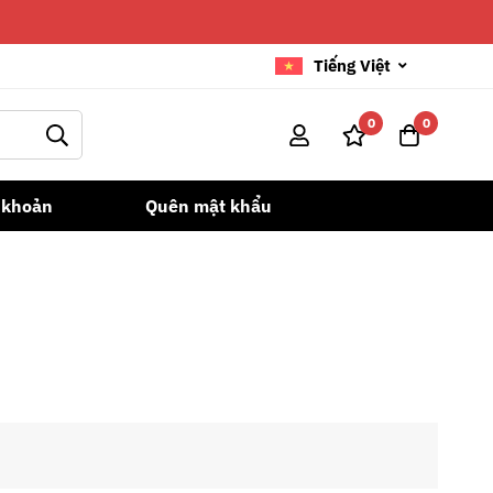
Tiếng Việt
0
0
 khoản
Quên mật khẩu