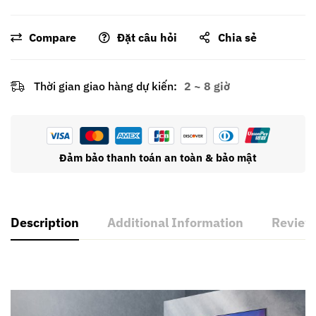
Compare
Đặt câu hỏi
Chia sẻ
Thời gian giao hàng dự kiến:
2 ~ 8 giờ
Đảm bảo thanh toán an toàn & bảo mật
Description
Additional Information
Review