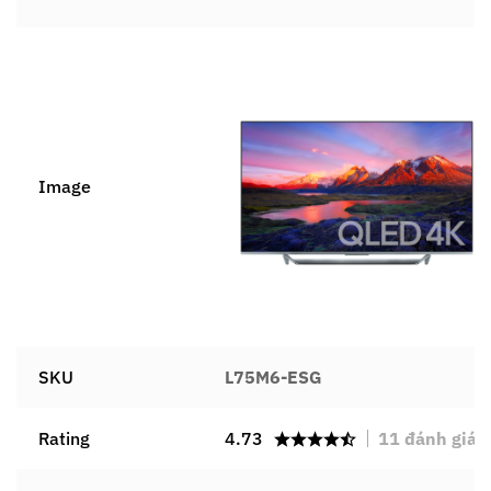
Image
SKU
L75M6-ESG
Rating
4.73
11
đánh giá