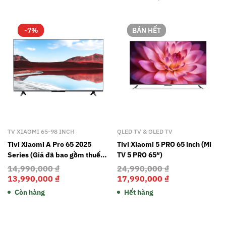
-7%
BÁN HẾT
TV XIAOMI 65-98 INCH
QLED TV & OLED TV
Tivi Xiaomi A Pro 65 2025
Tivi Xiaomi 5 PRO 65 inch (Mi
Series (Giá đã bao gồm thuế
TV 5 PRO 65″)
giá trị gia tăng và gói dịch vụ 2
14,990,000
₫
24,990,000
₫
năm bảo hành)
13,990,000
₫
17,990,000
₫
Còn hàng
Hết hàng