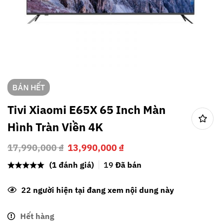
BÁN HẾT
Tivi Xiaomi E65X 65 Inch Màn
Hình Tràn Viền 4K
17,990,000
₫
13,990,000
₫
(1 đánh giá)
19
Đã bán
22
người hiện tại đang xem nội dung này
Hết hàng