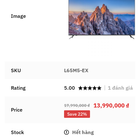
Image
SKU
L65M5-EX
Rating
5.00
1
đánh giá
13,990,000
₫
17,990,000
₫
Price
Save 22%
Stock
Hết hàng