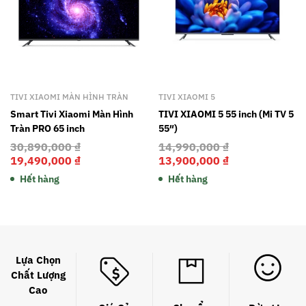
TIVI XIAOMI MÀN HÌNH TRÀN
TIVI XIAOMI 5
Smart Tivi Xiaomi Màn Hình
TIVI XIAOMI 5 55 inch (Mi TV 5
Tràn PRO 65 inch
55″)
30,890,000
₫
14,990,000
₫
19,490,000
₫
13,900,000
₫
Hết hàng
Hết hàng
Lựa Chọn
Chất Lượng
Cao