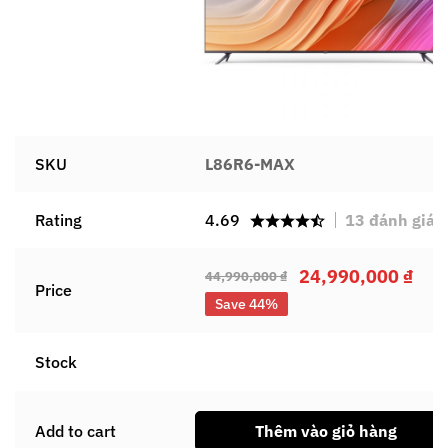
SKU
L86R6-MAX
Rating
4.69
13
đánh giá
24,990,000
₫
44,990,000
₫
Price
Save 44%
Stock
Add to cart
Thêm vào giỏ hàng