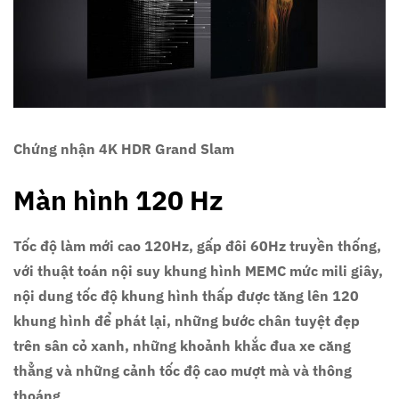
Chứng nhận 4K HDR Grand Slam
Màn hình 120 Hz
Tốc độ làm mới cao 120Hz, gấp đôi 60Hz truyền thống,
với thuật toán nội suy khung hình MEMC mức mili giây,
nội dung tốc độ khung hình thấp được tăng lên 120
khung hình để phát lại, những bước chân tuyệt đẹp
trên sân cỏ xanh, những khoảnh khắc đua xe căng
thẳng và những cảnh tốc độ cao mượt mà và thông
thoáng