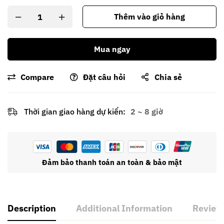
Thêm vào giỏ hàng
Mua ngay
Compare
Đặt câu hỏi
Chia sẻ
Thời gian giao hàng dự kiến:
2 ~ 8 giờ
Đảm bảo thanh toán an toàn & bảo mật
Description
Additional Information
Review