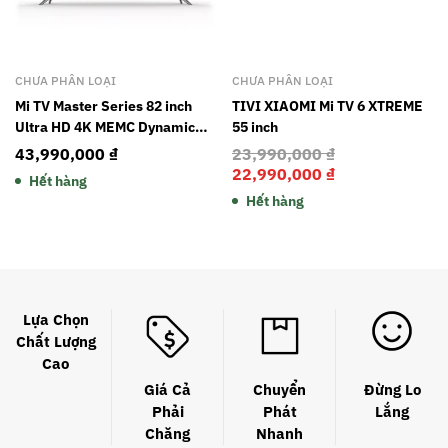
CHƯA PHÂN LOẠI
CHƯA PHÂN LOẠI
Mi TV Master Series 82 inch
TIVI XIAOMI Mi TV 6 XTREME
Ultra HD 4K MEMC Dynamic
55 inch
Compensation 4 + 64G Tích
43,990,000
₫
23,990,000
₫
hợp Xiao Ai Smart Voice TV
22,990,000
₫
Hết hàng
màn hình phẳng L82M6-4K
Hết hàng
Lựa Chọn
Chất Lượng
Cao
Giá Cả
Chuyển
Đừng Lo
Phải
Phát
Lắng
Chăng
Nhanh