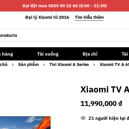
Gọi đặt mua 0825 00 22 88 (8:00 - 21:30)
Đại lý Xiaomi từ 2016
Tìm hiểu thêm
n hàng
Tải xuống
Địa chỉ
Tài
 chủ
Sản phẩm
Tivi Xiaomi A Series
Xiaomi TV A 6
Xiaomi TV 
11,990,000
₫
21
người hiện tại 