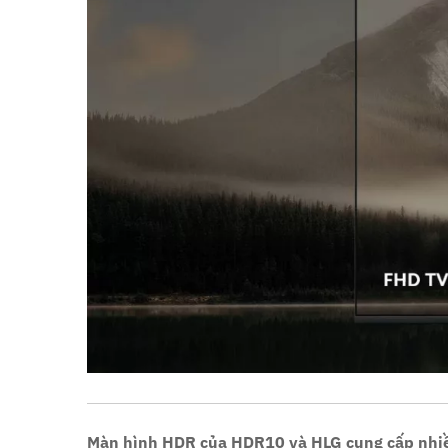
Màn hình HDR của HDR10 và HLG cung cấp nhiều