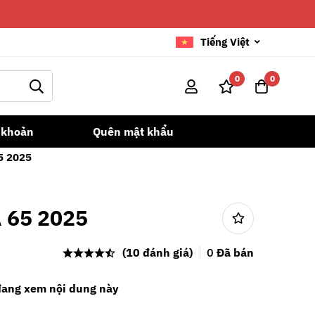
Tiếng Việt
0
0
 khoản
Quên mật khẩu
5 2025
A 65 2025
(10 đánh giá)
0
Đã bán
đang xem nội dung này