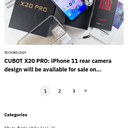
TECHNOLOGY
CUBOT X20 PRO: iPhone 11 rear camera
design will be available for sale on
SuperGear
1
2
3
Categories
Chưa được phân loại
74