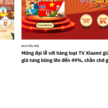
KHUYẾN MÃI
Mừng đại lễ với hàng loạt TV Xiaomi g
giá tưng bừng lên đến 49%, chần chờ 
không làm mới TV Xiaomi của mình dị
chứ