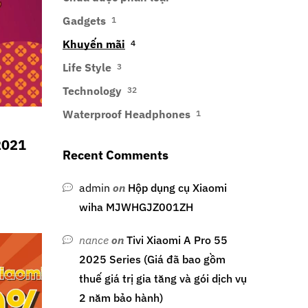
Gadgets
1
Khuyến mãi
4
Life Style
3
Technology
32
Waterproof Headphones
1
2021
Recent Comments
admin
on
Hộp dụng cụ Xiaomi
wiha MJWHGJZ001ZH
nance
on
Tivi Xiaomi A Pro 55
2025 Series (Giá đã bao gồm
thuế giá trị gia tăng và gói dịch vụ
2 năm bảo hành)