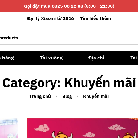
Gọi đặt mua 0825 00 22 88 (8:00 - 21:30)
Đại lý Xiaomi từ 2016
Tìm hiểu thêm
n hàng
Tải xuống
Địa chỉ
Tài
Category: Khuyến mãi
Trang chủ
Blog
Khuyến mãi