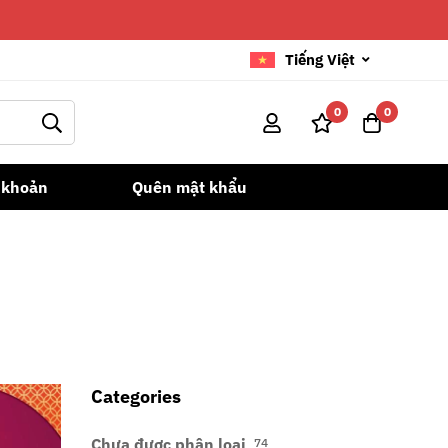
Tiếng Việt
0
0
 khoản
Quên mật khẩu
Categories
Chưa được phân loại
74