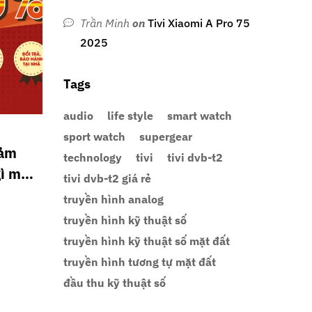
Trần Minh
on
Tivi Xiaomi A Pro 75
2025
Tags
audio
life style
smart watch
sport watch
supergear
iảm
technology
tivi
tivi dvb-t2
gì mà
tivi dvb-t2 giá rẻ
p này
truyền hình analog
truyền hình kỹ thuật số
truyền hình kỹ thuật số mặt đất
truyền hình tương tự mặt đất
đầu thu kỹ thuật số