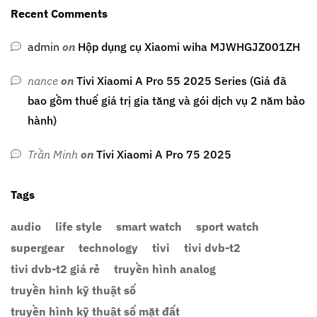
Recent Comments
admin
on
Hộp dụng cụ Xiaomi wiha MJWHGJZ001ZH
nance
on
Tivi Xiaomi A Pro 55 2025 Series (Giá đã
bao gồm thuế giá trị gia tăng và gói dịch vụ 2 năm bảo
hành)
Trần Minh
on
Tivi Xiaomi A Pro 75 2025
Tags
audio
life style
smart watch
sport watch
supergear
technology
tivi
tivi dvb-t2
tivi dvb-t2 giá rẻ
truyền hình analog
truyền hình kỹ thuật số
truyền hình kỹ thuật số mặt đất