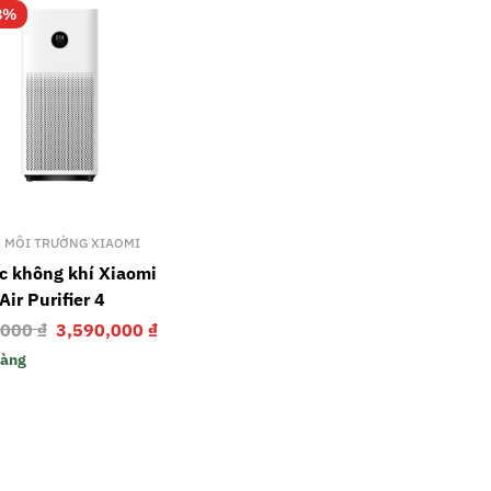
8%
Ị MÔI TRƯỜNG XIAOMI
c không khí Xiaomi
Air Purifier 4
,000
₫
3,590,000
₫
hàng