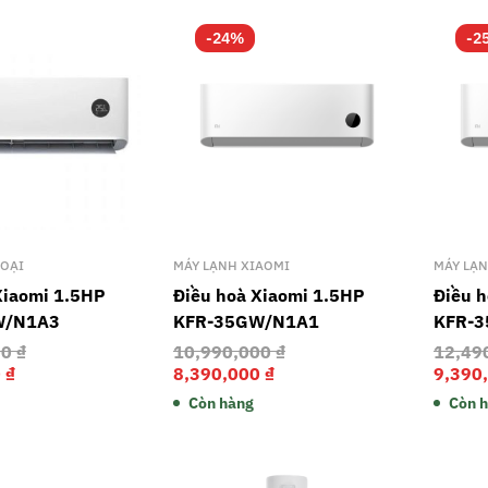
-24%
-2
OẠI
MÁY LẠNH XIAOMI
MÁY LẠ
Xiaomi 1.5HP
Điều hoà Xiaomi 1.5HP
Điều 
W/N1A3
KFR-35GW/N1A1
KFR-
00
₫
10,990,000
₫
12,49
0
₫
8,390,000
₫
9,390
Còn hàng
Còn 