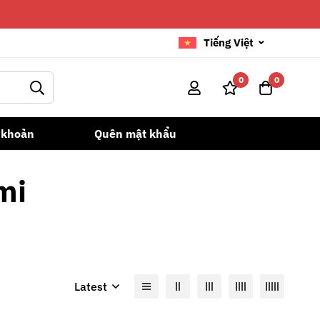
Tiếng Việt
0
0
 khoản
Quên mật khẩu
mi
Latest