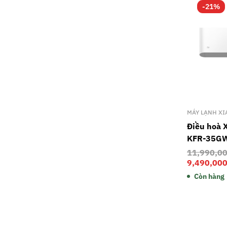
-21%
MÁY LẠNH XI
Điều hoà 
KFR-35G
11,990,0
9,490,00
Còn hàng