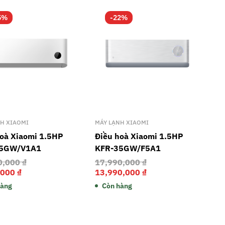
5%
-22%
NH XIAOMI
MÁY LẠNH XIAOMI
hoà Xiaomi 1.5HP
Điều hoà Xiaomi 1.5HP
35GW/V1A1
KFR-35GW/F5A1
0,000
₫
17,990,000
₫
,000
₫
13,990,000
₫
hàng
Còn hàng