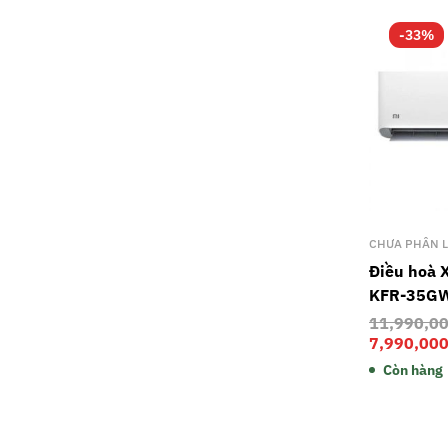
-33%
CHƯA PHÂN L
Điều hoà 
KFR-35G
11,990,0
7,990,00
Còn hàng