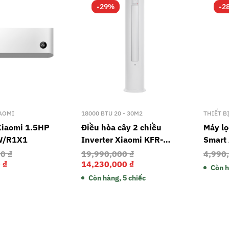
-29%
-2
AOMI
18000 BTU 20 - 30M2
THIẾT B
Xiaomi 1.5HP
Điều hòa cây 2 chiều
Máy lọ
W/R1X1
Inverter Xiaomi KFR-
Smart 
51LW/N1A3 – 18.000 BTU
00
₫
19,990,000
₫
4,990
0
₫
14,230,000
₫
Còn 
Còn hàng, 5 chiếc