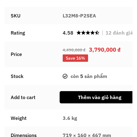
SKU
L32M8-P2SEA
Rating
4.58
12
đánh giá
3,790,000
₫
4,490,000
₫
Price
Save 16%
Stock
còn
5
sản phẩm
Add to cart
Thêm vào giỏ hàng
Weight
3.6 kg
Dimensions
719 × 160 × 467 mm