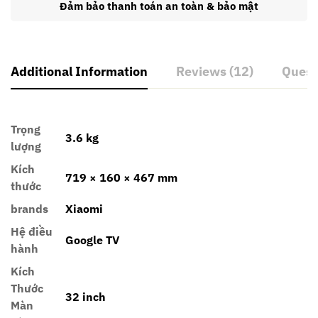
Đảm bảo thanh toán an toàn & bảo mật
Additional Information
Reviews (12)
Quest
Trọng
3.6 kg
lượng
Kích
719 × 160 × 467 mm
thước
brands
Xiaomi
Hệ điều
Google TV
hành
Kích
Thước
32 inch
Màn