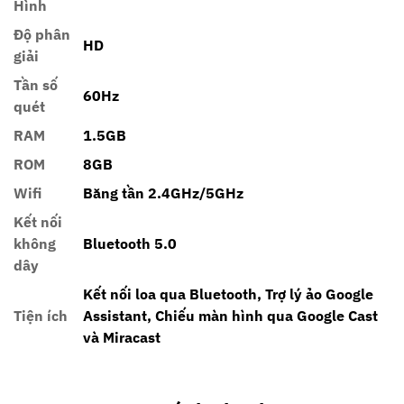
Hình
Độ phân
HD
giải
Tần số
60Hz
quét
RAM
1.5GB
ROM
8GB
Wifi
Băng tần 2.4GHz/5GHz
Kết nối
không
Bluetooth 5.0
dây
Kết nối loa qua Bluetooth, Trợ lý ảo Google
Tiện ích
Assistant, Chiếu màn hình qua Google Cast
và Miracast