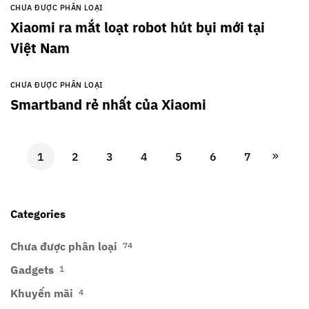
CHƯA ĐƯỢC PHÂN LOẠI
Xiaomi ra mắt loạt robot hút bụi mới tại
Việt Nam
CHƯA ĐƯỢC PHÂN LOẠI
Smartband rẻ nhất của Xiaomi
1
2
3
4
5
6
7
Categories
Chưa được phân loại
74
Gadgets
1
Khuyến mãi
4