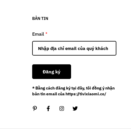
BẢN TIN
Email
*
Đăng ký
* Bằng cách đăng ký tại đây, tôi đồng ý nhận
bản tin email của https://tivixiaomi.co/