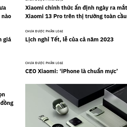
hưa
Xiaomi chính thức ấn định ngày ra mắ
ủ nào
Xiaomi 13 Pro trên thị trường toàn cầu
CHƯA ĐƯỢC PHÂN LOẠI
 giá
Lịch nghỉ Tết, lễ của cả năm 2023
CHƯA ĐƯỢC PHÂN LOẠI
CEO Xiaomi: ‘iPhone là chuẩn mực’
ọn
u đồng