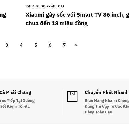
CHƯA ĐƯỢC PHÂN LOẠI
ụng
Xiaomi gây sốc với Smart TV 86 inch, g
chưa đến 18 triệu đồng￼
3
4
5
6
7
 Cả Phải Chăng
Chuyển Phát Nhanh
Trực Tiếp Tại Xưởng
Giao Hàng Nhanh Chóng
Tiết Kiệm Tối Đa
Đáng Tin Cậy Từ Các Kh
Hàng Toàn Cầu