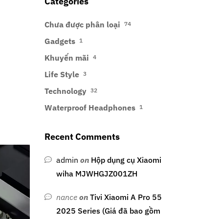
Categories
t
Chưa được phân loại
74
Gadgets
1
Khuyến mãi
4
Life Style
3
Technology
32
Waterproof Headphones
1
Recent Comments
admin
on
Hộp dụng cụ Xiaomi
wiha MJWHGJZ001ZH
nance
on
Tivi Xiaomi A Pro 55
2025 Series (Giá đã bao gồm