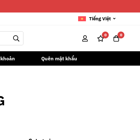
Tiếng Việt
0
0
 khoản
Quên mật khẩu
G