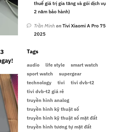
thuế giá trị gia tăng và gói dịch vụ
2 năm bảo hành)
Trần Minh
on
Tivi Xiaomi A Pro 75
2025
13
Tags
ngay!
audio
life style
smart watch
sport watch
supergear
technology
tivi
tivi dvb-t2
tivi dvb-t2 giá rẻ
truyền hình analog
truyền hình kỹ thuật số
truyền hình kỹ thuật số mặt đất
truyền hình tương tự mặt đất