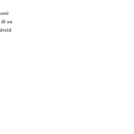
aomi
 đi xa
droid