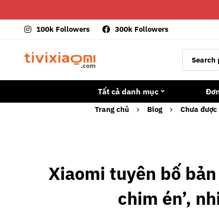
100k Followers
300k Followers
Tất cả danh mục
Đơ
Trang chủ
Blog
Chưa được 
Xiaomi tuyên bố bản
chim én’, nh