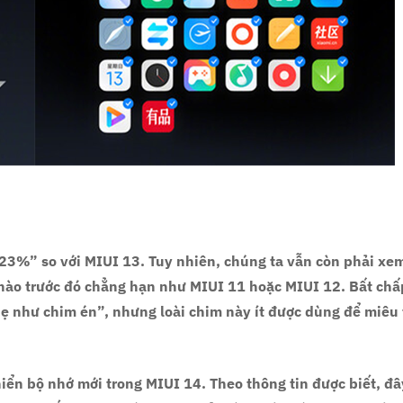
23%” so với MIUI 13. Tuy nhiên, chúng ta vẫn còn phải xe
nào trước đó chẳng hạn như MIUI 11 hoặc MIUI 12. Bất chấ
nhẹ như chim én”, nhưng loài chim này ít được dùng để miêu 
iển bộ nhớ mới trong MIUI 14. Theo thông tin được biết, đây