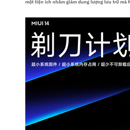
một tiện ích nhằm giảm dung lượng lưu trữ mà 