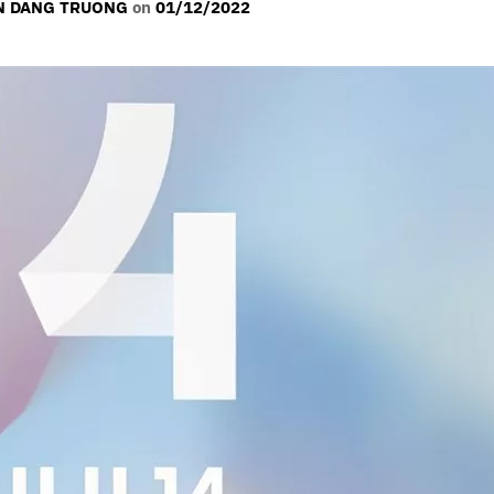
 DANG TRUONG
on
01/12/2022