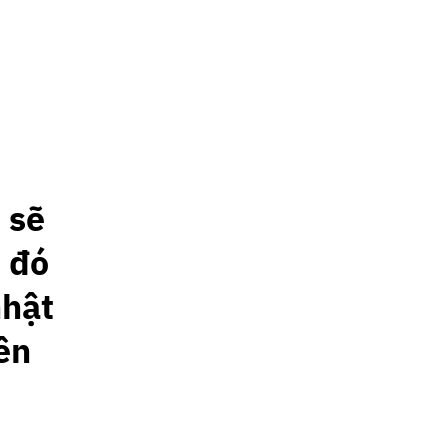
 sẽ
 đó
nhật
ên