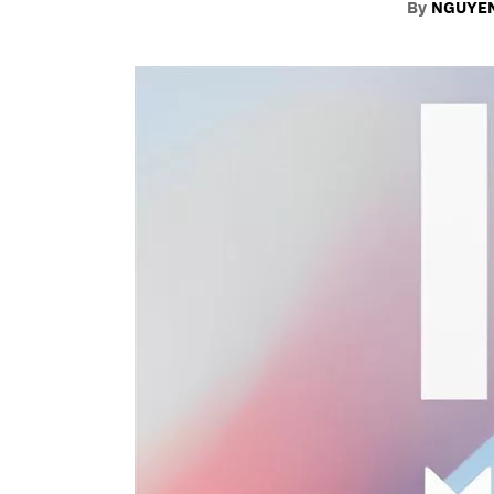
By
NGUYEN