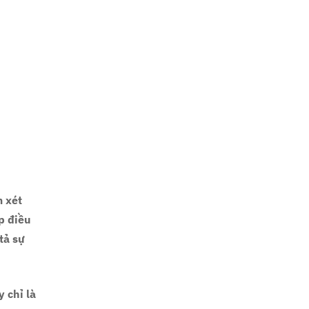
m xét
p điều
tả sự
 chỉ là