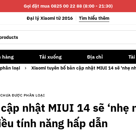
Gọi đặt mua 0825 00 22 88 (8:00 - 21:30)
Đại lý Xiaomi từ 2016
Tìm hiểu thêm
n hàng
Tải xuống
Địa chỉ
Tài
phân loại
Xiaomi tuyên bố bản cập nhật MIUI 14 sẽ 'nhẹ nh
CHƯA ĐƯỢC PHÂN LOẠI
 cập nhật MIUI 14 sẽ ‘nhẹ 
iều tính năng hấp dẫn