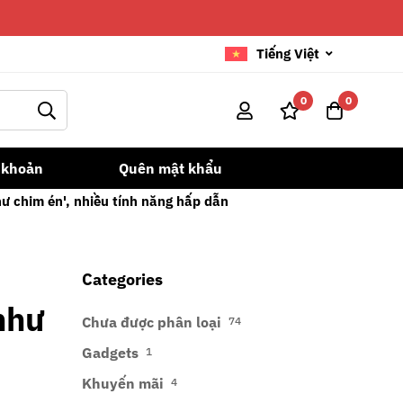
Tiếng Việt
0
0
 khoản
Quên mật khẩu
ư chim én', nhiều tính năng hấp dẫn
Categories
như
Chưa được phân loại
74
Gadgets
1
Khuyến mãi
4