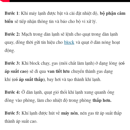
Bước 1
bộ phận cảm
: Khi máy lạnh được bật và cài đặt nhiệt độ,
biến
sẽ tiếp nhận thông tin và báo cho bộ vi xử lý.
Bước 2:
Mạch trong dàn lạnh sẽ lệnh cho quạt trong dàn lạnh
quay, đồng thời gửi tín hiệu cho
block
và quạt ở dàn nóng hoạt
động.
Bước 3:
(có
Khi block chạy, gas (môi chất làm lạnh) ở dạng lỏng
áp suất cao)
van tiết lưu
sẽ đi qua
chuyển thành gas dạng
(có áp suất thấp)
khí
, bay hơi và tạo thành khí lạnh.
Bước 4:
Ở dàn lạnh, quạt gió thổi khí lạnh xung quanh ống
thấp hơn.
đồng vào phòng, làm cho nhiệt độ trong phòng
Bước 5:
máy nén
Khí lạnh được hút về
, nén gas từ áp suất thấp
thành áp suất cao.