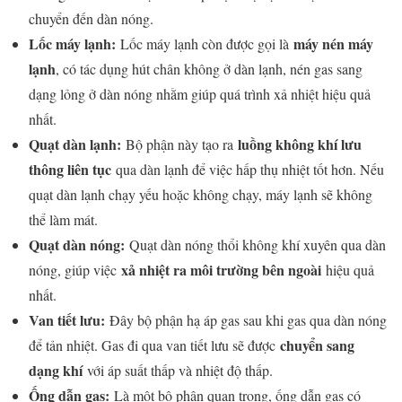
chuyển đến dàn nóng.
Lốc máy lạnh:
máy nén máy
Lốc máy lạnh còn được gọi là
lạnh
, có tác dụng hút chân không ở dàn lạnh, nén gas sang
dạng lỏng ở dàn nóng nhằm giúp quá trình xả nhiệt hiệu quả
nhất.
Quạt dàn lạnh:
luồng không khí lưu
Bộ phận này tạo ra
thông liên tục
qua dàn lạnh để việc hấp thụ nhiệt tốt hơn. Nếu
quạt dàn lạnh chạy yếu hoặc không chạy, máy lạnh sẽ không
thể làm mát.
Quạt dàn nóng:
Quạt dàn nóng thổi không khí xuyên qua dàn
xả nhiệt ra môi trường bên ngoài
nóng, giúp việc
hiệu quả
nhất.
Van tiết lưu:
Đây bộ phận hạ áp gas sau khi gas qua dàn nóng
chuyển sang
để tản nhiệt. Gas đi qua van tiết lưu sẽ được
dạng khí
với áp suất thấp và nhiệt độ thấp.
Ống dẫn gas:
Là một bộ phận quan trọng, ống dẫn gas có