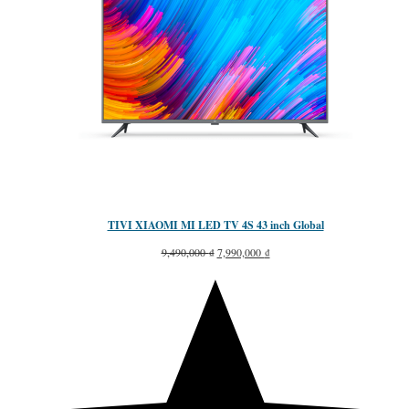
TIVI XIAOMI MI LED TV 4S 43 inch Global
G
G
9,490,000
₫
7,990,000
₫
i
i
á
á
g
h
ố
i
c
ệ
l
n
à
t
:
ạ