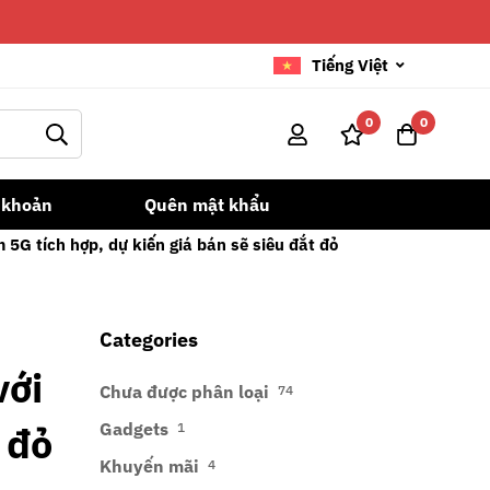
Tiếng Việt
0
0
 khoản
Quên mật khẩu
5G tích hợp, dự kiến giá bán sẽ siêu đắt đỏ
Categories
với
Chưa được phân loại
74
 đỏ
Gadgets
1
Khuyến mãi
4