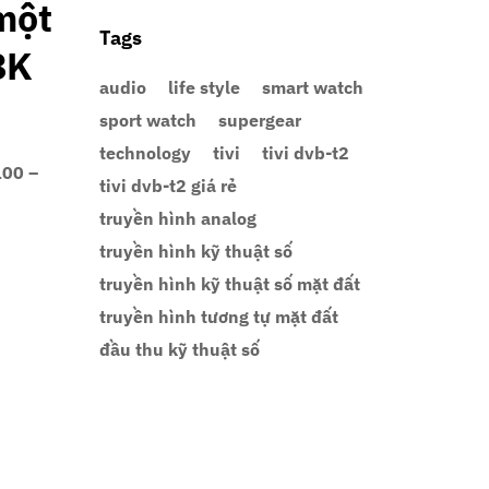
 một
Tags
8K
audio
life style
smart watch
sport watch
supergear
technology
tivi
tivi dvb-t2
100 –
tivi dvb-t2 giá rẻ
truyền hình analog
truyền hình kỹ thuật số
truyền hình kỹ thuật số mặt đất
truyền hình tương tự mặt đất
đầu thu kỹ thuật số