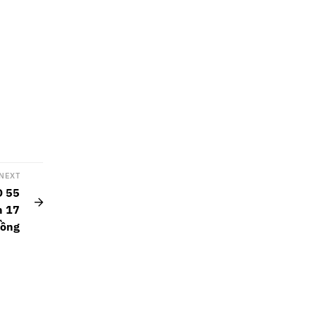
NEXT
D 55
n 17
đồng