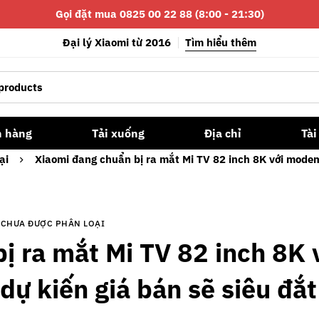
Gọi đặt mua 0825 00 22 88 (8:00 - 21:30)
Đại lý Xiaomi từ 2016
Tìm hiểu thêm
n hàng
Tải xuống
Địa chỉ
Tài
ại
Xiaomi đang chuẩn bị ra mắt Mi TV 82 inch 8K với modem 
CHƯA ĐƯỢC PHÂN LOẠI
ị ra mắt Mi TV 82 inch 8K 
ự kiến giá bán sẽ siêu đắt