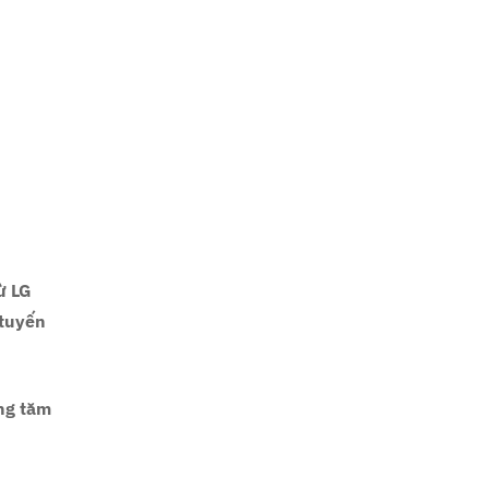
ừ LG
 tuyến
ếng tăm