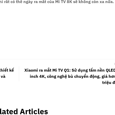
 rất có thể ngày ra mắt của Mi TV 8K sẽ không còn xa nữa.
thiết kế
Xiaomi ra mắt Mi TV Q1: Sử dụng tấm nền QLE
 và
inch 4K, công nghệ bù chuyển động, giá hơ
triệu 
lated Articles