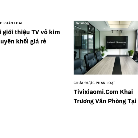
C PHÂN LOẠI
 giới thiệu TV vỏ kim
guyên khối giá rẻ
CHƯA ĐƯỢC PHÂN LOẠI
Tivixiaomi.Com Khai
Trương Văn Phòng Tại
Xã Đàn