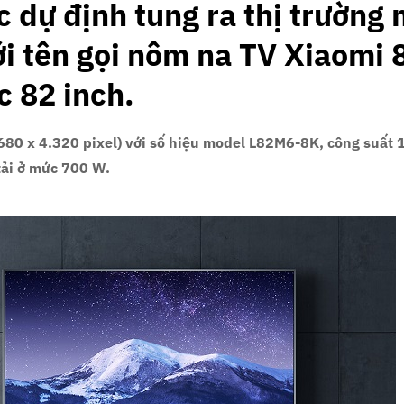
c dự định tung ra thị trường
i tên gọi nôm na TV Xiaomi 
c 82 inch.
.680 x 4.320 pixel) với số hiệu model L82M6-8K, công suất 
tải ở mức 700 W.