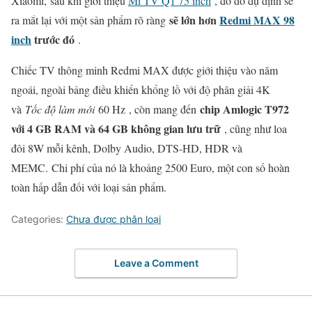
Xiaomi, sau khi giới thiệu
Mi TV Q1 75 inch
, do đó dự định sẽ
sẽ lớn hơn
Redmi MAX 98
ra mắt lại với một sản phẩm rõ ràng
inch
trước đó
.
Chiếc TV thông minh Redmi MAX được giới thiệu vào năm
ngoái, ngoài bảng điều khiển khổng lồ với độ phân giải 4K
chip Amlogic T972
và
Tốc độ làm mới
60 Hz , còn mang đến
với 4 GB RAM và 64 GB không gian lưu trữ
, cũng như loa
đôi 8W mỗi kênh, Dolby Audio, DTS-HD, HDR và ​​
MEMC. Chi phí của nó là khoảng 2500 Euro, một con số hoàn
toàn hấp dẫn đối với loại sản phẩm.
Categories:
Chưa được phân loại
Leave a Comment