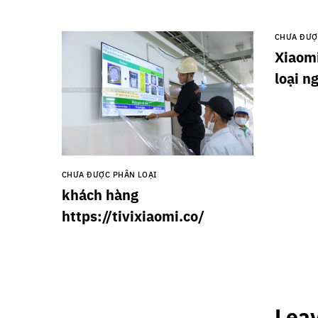
CHƯA ĐƯỢ
Xiaomi
loại n
CHƯA ĐƯỢC PHÂN LOẠI
khách hàng
https://tivixiaomi.co/
Lea