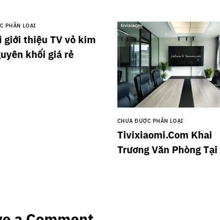
C PHÂN LOẠI
 giới thiệu TV vỏ kim
guyên khối giá rẻ
CHƯA ĐƯỢC PHÂN LOẠI
Tivixiaomi.Com Khai
Trương Văn Phòng Tại
Xã Đàn
ve a Comment