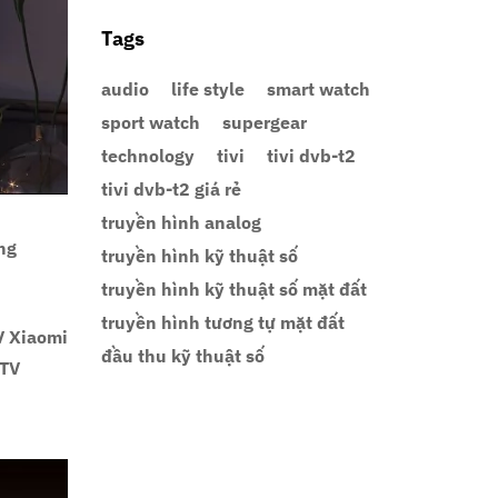
Tags
audio
life style
smart watch
sport watch
supergear
technology
tivi
tivi dvb-t2
tivi dvb-t2 giá rẻ
truyền hình analog
ng
truyền hình kỹ thuật số
truyền hình kỹ thuật số mặt đất
truyền hình tương tự mặt đất
V Xiaomi
đầu thu kỹ thuật số
 TV