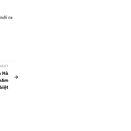
mới ra
NEXT
a Hà
thăm
biệt