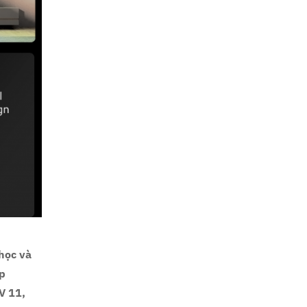
học và
ip
V 11,