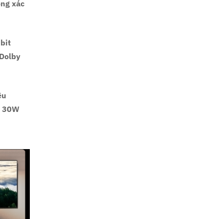
ông xác
bit
 Dolby
êu
ển 30W