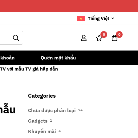
Tiếng Việt
0
0
 khoản
Quên mật khẩu
 TV với mẫu TV giá hấp dẫn
Categories
mẫu
Chưa được phân loại
74
Gadgets
1
Khuyến mãi
4